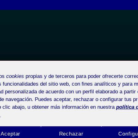
IGNER
mos
cookies
propias y de terceros para poder ofrecerte corr
les
Actividades de clase
s funcionalidades del sitio web, con fines analíticos y para 
ad personalizada de acuerdo con un perfil elaborado a partir 
de navegación. Puedes aceptar, rechazar o configurar tus p
 clic abajo, u obtener más información en nuestra
política 
.
ACTIVIDADE
LAN DANIEL MARTÍN PÉREZ
io
20211 (1)
Aceptar
Rechazar
Configu