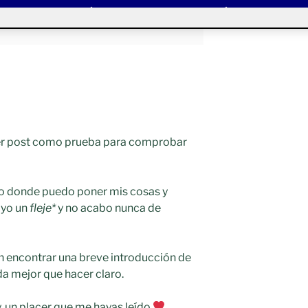
mer post como prueba para comprobar
 donde puedo poner mis cosas y
ayo un
fleje*
y no acabo nunca de
 encontrar una breve introducción de
da mejor que hacer claro.
, un placer que me hayas leído