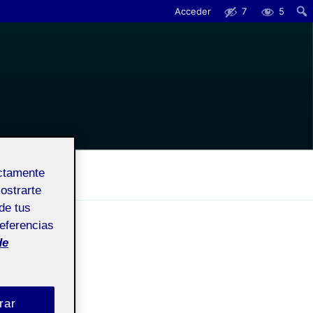
Acceder
7
5
Busc
ectamente
mostrarte
de tus
referencias
de
S
rar