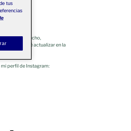
de tus
referencias
de
nales que he hecho,
rar
des. Intentaré actualizar en la
ts
mi perfil de Instagram: