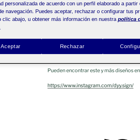
ad personalizada de acuerdo con un perfil elaborado a partir 
de navegación. Puedes aceptar, rechazar o configurar tus p
 clic abajo, u obtener más información en nuestra
política 
¡Hey, que tal!
.
Aquí les muestro algunos diseños perso
Aceptar
Rechazar
Configu
simplemente por compartir algo con uste
medida de lo posible a través de los pos
Pueden encontrar este y más diseños en 
https://www.instagram.com/dyy.sign/