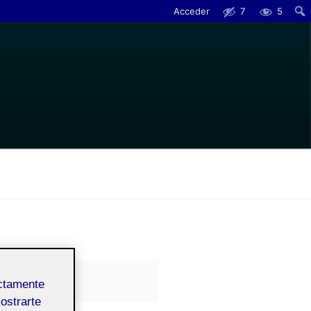
Acceder
7
5
Busc
ectamente
mostrarte